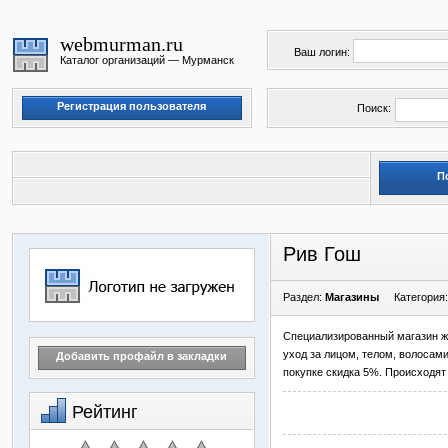
webmurman.ru
Ваш логин:
Каталог организаций — Мурманск
Регистрация пользователя
Поиск:
Личный кабинет
П
Рив Гош
Раздел:
Магазины
Категория
Специализированный магазин ж
уход за лицом, телом, волосам
Добавить профайл в закладки
покупке скидка 5%. Происходят
Рейтинг